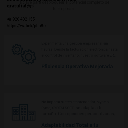
la clave para desbloquear el potencial completo de
𝗴𝗿𝗮𝘁𝘂𝗶𝘁𝗮! 📩✨⁣⁣⁣⁣⁣⁣⁣⁣
tu empresa.
📲 ⁣ ⁣⁣⁣⁣⁣⁣920 432 155⁣⁣⁣⁣⁣
https://wa.link/pba8fr
Experimenta una gestión empresarial sin
fisuras. Desde la facturación electrónica hasta
el control de inventario, nuestro software ERP
en la nube optimiza cada aspecto de tu
Eficiencia Operativa Mejorada
operación.
No importa si eres emprendedor, Mype o
se adapta a tu
Pyme, SYDEM SOFT
tamaño. Con opciones personalizadas,
nuestro software se ajusta a las
Adaptabilidad Total a tu
especificidades de tu negocio.